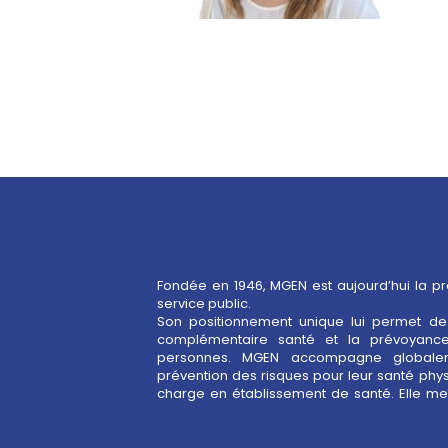
Fondée en 1946, MGEN est aujourd’hui la p
service public.
Son positionnement unique lui permet de 
pour le bien-être au travail, contribuant à la 
complémentaire santé et la prévoyance
service public. Depuis 2017, MGEN est au
personnes. MGEN accompagne globale
prévention des risques pour leur santé phys
charge en établissement de santé. Elle met