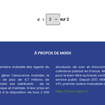
sur 2
À PROPOS DE MGEN
remière mutuelle des agents du
structures de soin et d’acco
cofinance partout en France. M
gérer l’assurance maladie, la
performance et à l’attractivité du
 de plus de 4,7 millions de
ssi membre fondateur du Groupe
ment ses adhérents : de la
VYV, premier acteur mutualiste d
ique et mentale, à leur prise en
https://www.mgen.fr/
 à la disposition de tous 2 000