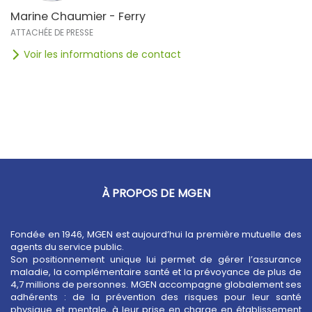
Marine Chaumier - Ferry
ATTACHÉE DE PRESSE
Voir les informations de contact
À PROPOS DE MGEN
Fondée en 1946, MGEN est aujourd’hui la première mutuelle des
agents du service public.
Son positionnement unique lui permet de gérer l’assurance
maladie, la complémentaire santé et la prévoyance de plus de
4,7 millions de personnes. MGEN accompagne globalement ses
adhérents : de la prévention des risques pour leur santé
physique et mentale, à leur prise en charge en établissement