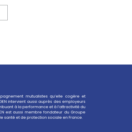
mpagnement mutualistes qu’elle cogère et
GEN intervient aussi auprès des employeurs
e santé et de protection sociale en France.