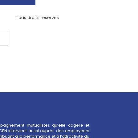
Tous droits réservés
mpagnement mutualistes qu’elle cogère et
GEN intervient aussi auprès des employeurs