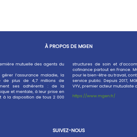
À PROPOS DE MGEN
remière mutuelle des agents du
structures de soin et d’acco
cofinance partout en France. M
gérer l’assurance maladie, la
performance et à l’attractivité du
 de plus de 4,7 millions de
ssi membre fondateur du Groupe
ment ses adhérents : de la
VYV, premier acteur mutualiste d
ique et mentale, à leur prise en
https://www.mgen.fr/
 à la disposition de tous 2 000
SUIVEZ-NOUS