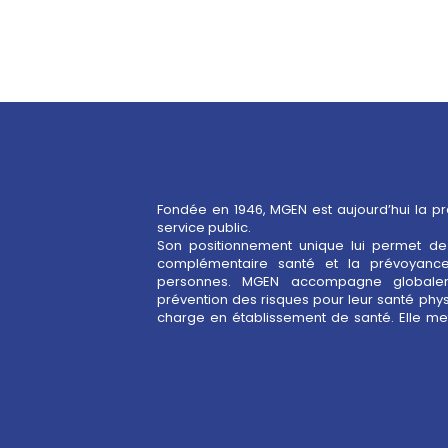
Fondée en 1946, MGEN est aujourd’hui la p
service public.
Son positionnement unique lui permet de 
pour le bien-être au travail, contribuant à la 
complémentaire santé et la prévoyance
service public. Depuis 2017, MGEN est au
personnes. MGEN accompagne globale
prévention des risques pour leur santé phys
charge en établissement de santé. Elle met