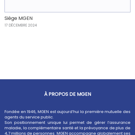
Siège MGEN
17 DÉCEMBRE 2024
À PROPOS DE MGEN
Fondée en 1946, MGEN est aujourd’hui la première mutuelle des
agents du service public.
Son positionnement unique lui permet de gérer l’assurance
maladie, la complémentaire santé et la prévoyance de plus de
4,7 millions de personnes. MGEN accompagne globalement ses