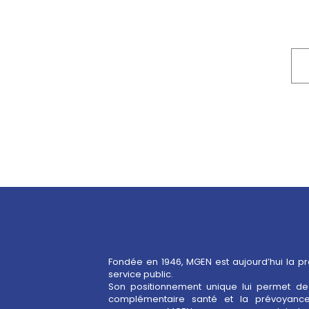
Fondée en 1946, MGEN est aujourd’hui la p
service public.
Son positionnement unique lui permet de 
pour le bien-être au travail, contribuant à la 
complémentaire santé et la prévoyance
service public. Depuis 2017, MGEN est au