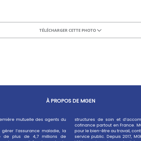
TÉLÉCHARGER CETTE PHOTO
À PROPOS DE MGEN
remière mutuelle des agents du
structures de soin et d’acco
cofinance partout en France. M
gérer l’assurance maladie, la
performance et à l’attractivité du
 de plus de 4,7 millions de
ssi membre fondateur du Groupe